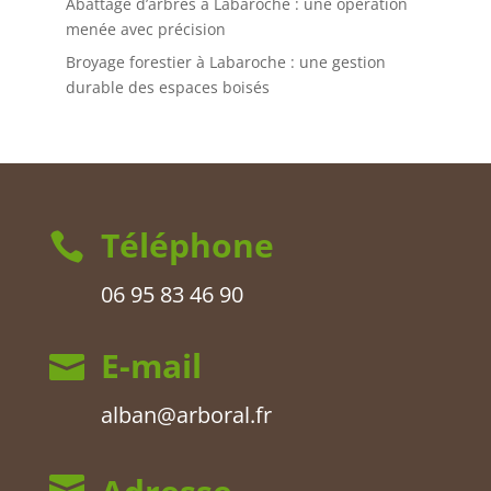
Abattage d’arbres à Labaroche : une opération
menée avec précision
Broyage forestier à Labaroche : une gestion
durable des espaces boisés
Téléphone

06 95 83 46 90
E-mail

alban@arboral.fr
