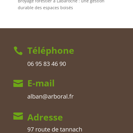
Broyage forestier à Labaroche : une gestion
durable des espaces boisés
Téléphone

06 95 83 46 90
E-mail

alban@arboral.fr
Adresse

97 route de tannach